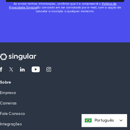
Ao enviar minhas informações, confirmo que li e compreendi o
Política de
Privacidade Singular
Eu concordo em ser contatado por e-mail, com a opção de
cancelar a inscrição a qualquer momento.
Sobre
Empresa
Carreiras
Fale Conosco
Português
Português
Integrações