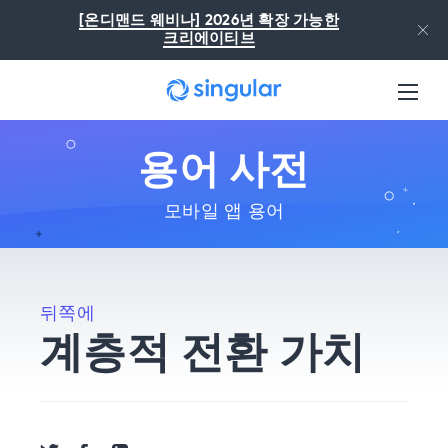
본문으로 건너뛰기
[온디맨드 웨비나] 2026년 확장 가능한
크리에이티브
용어 사전
모바일 앱 용어
뒤쪽에
계층적 전환 가치