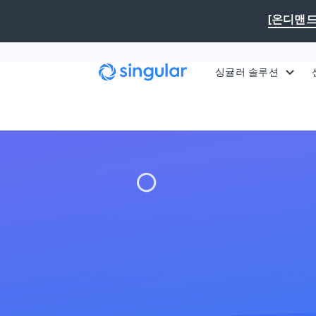
본문으로 건너뛰기
[온디맨드
싱귤러 솔루션