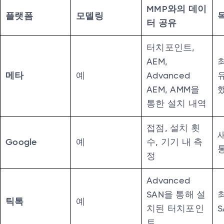
MMP와의 데이
플랫폼
모델링
터 공유
터치포인트,
AEM,
메타
예
Advanced
AEM, AMM을
통한 설치 내역
접점, 설치 횟
Google
예
수, 기기 내 측
정
Advanced
SAN을 통해 설
틱톡
예
치된 터치포인
S
트