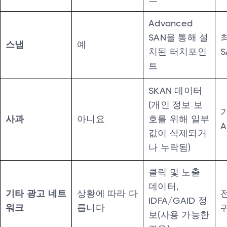
Advanced
SAN을 통해 설
스냅
예
치된 터치포인
S
트
SKAN 데이터
(개인 정보 보
사과
아니요
호를 위해 일부
A
값이 삭제되거
나 누락됨)
클릭 및 노출
데이터,
기타 광고 네트
상황에 따라 다
IDFA/GAID 정
워크
릅니다
보(사용 가능한