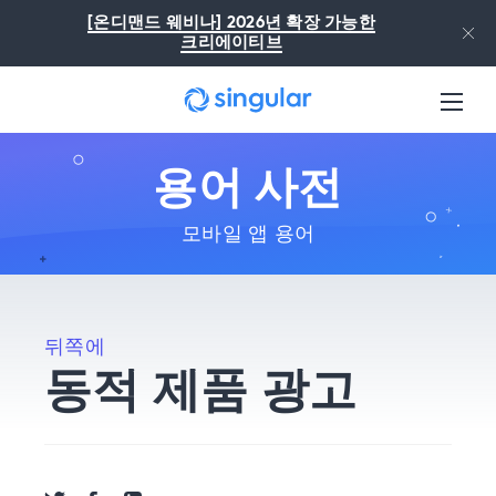
본문으로 건너뛰기
[온디맨드 웨비나] 2026년 확장 가능한
크리에이티브
용어 사전
모바일 앱 용어
뒤쪽에
동적 제품 광고