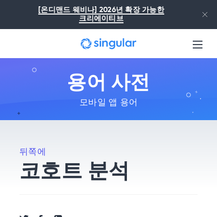
본문으로 건너뛰기
[온디맨드 웨비나] 2026년 확장 가능한
크리에이티브
용어 사전
모바일 앱 용어
뒤쪽에
코호트 분석