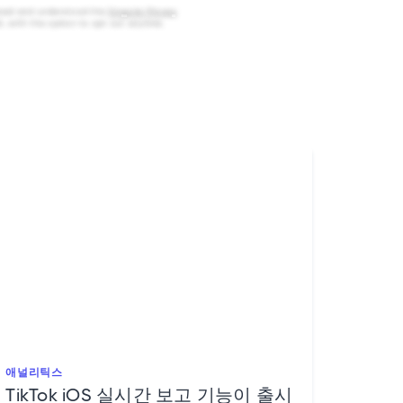
e read and understood the
Singular Privacy
l, with the option to opt out anytime.
애널리틱스
TikTok iOS 실시간 보고 기능이 출시