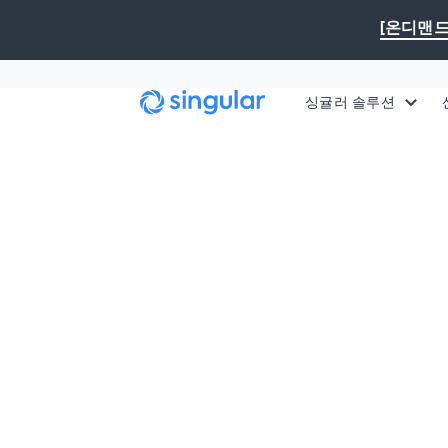
본문으로 건너뛰기
[온디맨드
싱귤러 솔루션