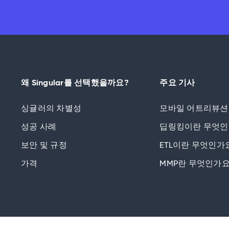
왜 Singular를 선택했을까요?
주요 기사
싱귤러의 차별성
모바일 어트리뷰션
성공 사례
딥링킹이란 무엇인
보안 및 규정
ETL이란 무엇인가
가격
MMP란 무엇인가요