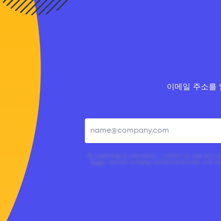
이메일 주소를 
By submitting my information, I confirm I’ve read and 
Policy
. I consent to being contacted via email, with t