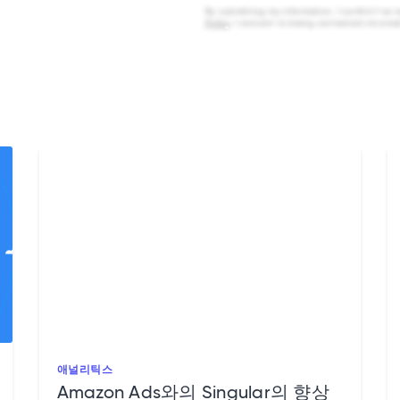
By submitting my information, I confirm I’v
Policy
. I consent to being contacted via emai
애널리틱스
Amazon Ads와의 Singular의 향상