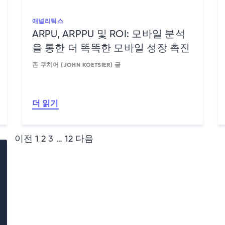
애널리틱스
ARPU, ARPPU 및 ROI: 모바일 분석
을 통한 더 똑똑한 모바일 성장 촉진
존 쿠치어 (JOHN KOETSIER) 글
더 읽기
게
이전
1
2
3
…
12
다음
시
물
페
이
지
네
이
션