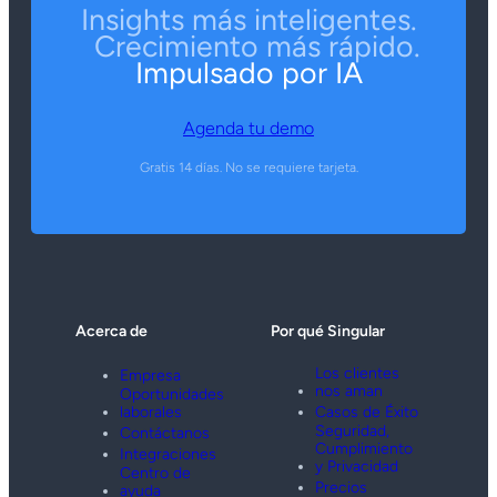
Insights más inteligentes.
Crecimiento más rápido.
Impulsado por IA
Agenda tu demo
Gratis 14 días. No se requiere tarjeta.
Acerca de
Por qué Singular
Los clientes
Empresa
nos aman
Oportunidades
laborales
Casos de Éxito
Seguridad,
Contáctanos
Cumplimiento
Integraciones
y Privacidad
Centro de
Precios
ayuda