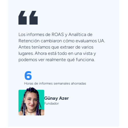
No se trata de si los demás MMP tienen más
o menos funciones. Se trata de que, cuando
surge un problema, algo que
inevitablemente ocurre con cualquier MMP,
Singular actúa con rapidez y encuentra una
solución con nosotros.
23%
Tasa de éxito de instalaciones de apps a 7 días
Gus Viegas
Jefe de Crecimiento