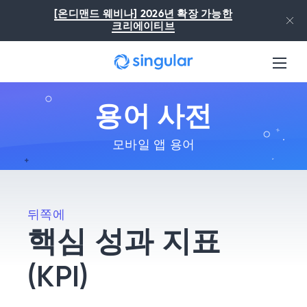
본문으로 건너뛰기
[온디맨드 웨비나] 2026년 확장 가능한
크리에이티브
용어 사전
모바일 앱 용어
뒤쪽에
핵심 성과 지표
(KPI)