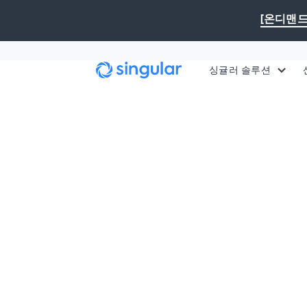
본문으로 건너뛰기
[온디맨드
싱귤러 솔루션